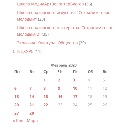
Школа МедиаАртВолонтёрБлогер
(36)
Школа ораторского искусства "Сохраним голос
молодым"
(23)
Школа ораторского мастерства. Сохраним голос
молодым-2"
(35)
Экология. Культура. Общество
(29)
СПЕЦКУРС
(11)
Февраль 2023
Пн
Вт
Ср
Чт
Пт
Сб
Вс
1
2
3
4
5
6
7
8
9
10
11
12
13
14
15
16
17
18
19
20
21
22
23
24
25
26
27
28
« Янв
Мар »