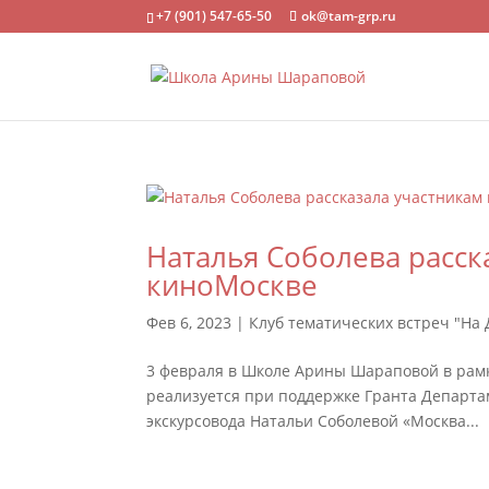
+7 (901) 547-65-50
ok@tam-grp.ru
Наталья Соболева расск
киноМоскве
Фев 6, 2023
|
Клуб тематических встреч "На
3 февраля в Школе Арины Шараповой в рамк
реализуется при поддержке Гранта Департа
экскурсовода Натальи Соболевой «Москва...