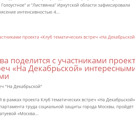
 Голоустное” и “Листвянка” Иркутской области зафиксировали
рясение интенсивностью 4...
ева поделится с участниками проек
реч «На Декабрьской» интересным
ями
еч "На Декабрьской"
 в рамках проекта Клуб тематических встреч «На Декабрьской»
партамента труда социальной защиты города Москвы, пройдёт
атуевой «Москва...