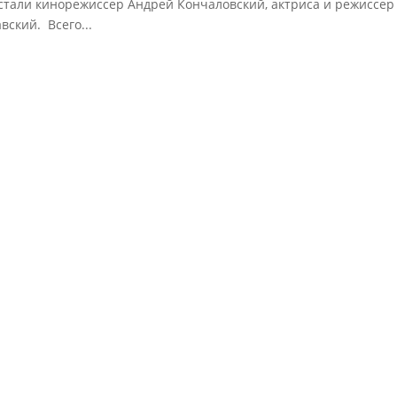
 стали кинорежиссер Андрей Кончаловский, актриса и режиссер
ский. Всего...