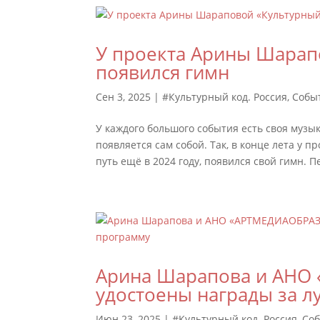
У проекта Арины Шарапо
появился гимн
Сен 3, 2025
|
#Культурный код. Россия
,
Собы
У каждого большого события есть своя музык
появляется сам собой. Так, в конце лета у 
путь ещё в 2024 году, появился свой гимн. Пе
Арина Шарапова и АН
удостоены награды за 
Июн 23, 2025
|
#Культурный код. Россия
,
Со