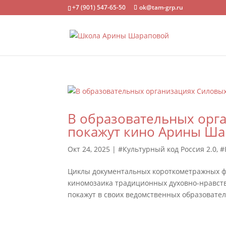
+7 (901) 547-65-50
ok@tam-grp.ru
В образовательных орг
покажут кино Арины Ш
Окт 24, 2025
|
#Культурный код Россия 2.0
,
#
Циклы документальных короткометражных фи
киномозаика традиционных духовно-нравстве
покажут в своих ведомственных образовател