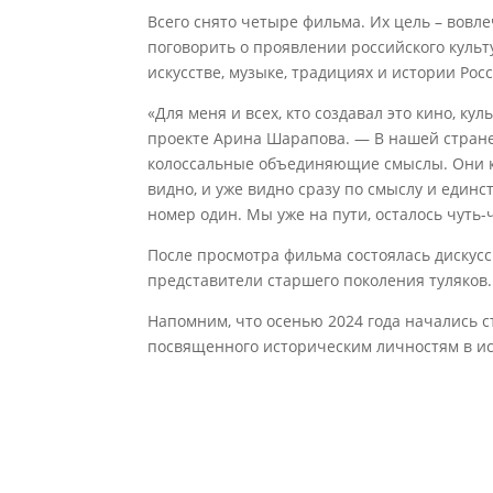
Всего снято четыре фильма. Их цель – вовл
поговорить о проявлении российского культу
искусстве, музыке, традициях и истории Рос
«Для меня и всех, кто создавал это кино, к
проекте Арина Шарапова. — В нашей стране
колоссальные объединяющие смыслы. Они ка
видно, и уже видно сразу по смыслу и единс
номер один. Мы уже на пути, осталось чуть-ч
После просмотра фильма состоялась дискусс
представители старшего поколения туляков.
Напомним, что осенью 2024 года начались с
посвященного историческим личностям в ис