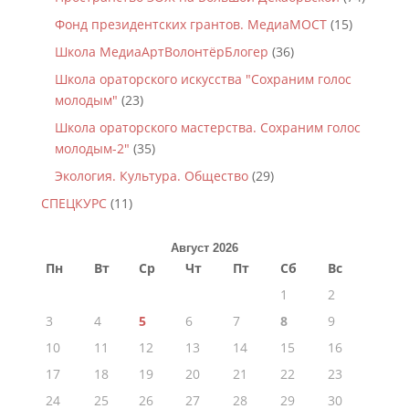
Фонд президентских грантов. МедиаМОСТ
(15)
Школа МедиаАртВолонтёрБлогер
(36)
Школа ораторского искусства "Сохраним голос
молодым"
(23)
Школа ораторского мастерства. Сохраним голос
молодым-2"
(35)
Экология. Культура. Общество
(29)
СПЕЦКУРС
(11)
Август 2026
Пн
Вт
Ср
Чт
Пт
Сб
Вс
1
2
3
4
5
6
7
8
9
10
11
12
13
14
15
16
17
18
19
20
21
22
23
24
25
26
27
28
29
30