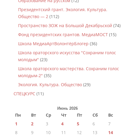
Образование на русском
(12)
Президентский грант. Экология. Культура.
Общество — 2
(112)
Пространство ЗОЖ на Большой Декабрьской
(74)
Фонд президентских грантов. МедиаМОСТ
(15)
Школа МедиаАртВолонтёрБлогер
(36)
Школа ораторского искусства "Сохраним голос
молодым"
(23)
Школа ораторского мастерства. Сохраним голос
молодым-2"
(35)
Экология. Культура. Общество
(29)
СПЕЦКУРС
(11)
Июнь 2026
Пн
Вт
Ср
Чт
Пт
Сб
Вс
1
2
3
4
5
6
7
8
9
10
11
12
13
14