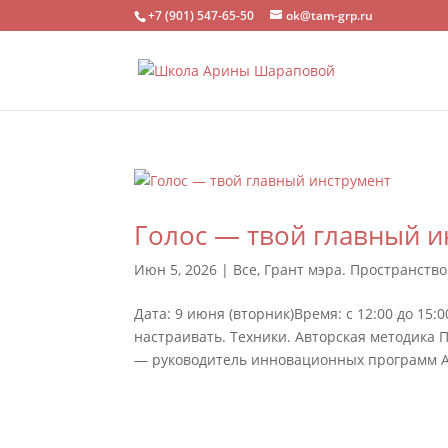
+7 (901) 547-65-50
ok@tam-grp.ru
Голос — твой главный и
Июн 5, 2026
|
Все
,
Грант мэра. Пространств
Дата: 9 июня (вторник)Время: с 12:00 до 15
настраивать. Техники. Авторская методик
— руководитель инновационных программ А