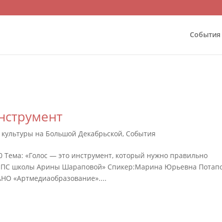
События
нструмент
о культуры на Большой Декабрьской
,
События
:00 Тема: «Голос — это инструмент, который нужно правильно
а ППС школы Арины Шараповой» Спикер:Марина Юрьевна Потап
НО «Артмедиаобразование»....