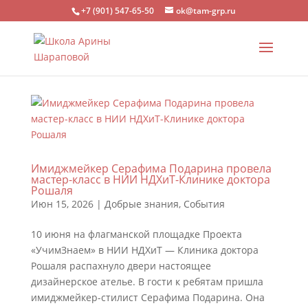
+7 (901) 547-65-50
ok@tam-grp.ru
Имиджмейкер Серафима Подарина провела
мастер-класс в НИИ НДХиТ-Клинике доктора
Рошаля
Июн 15, 2026
|
Добрые знания
,
События
10 июня на флагманской площадке Проекта
«УчимЗнаем» в НИИ НДХиТ — Клиника доктора
Рошаля распахнуло двери настоящее
дизайнерское ателье. В гости к ребятам пришла
имиджмейкер-стилист Серафима Подарина. Она