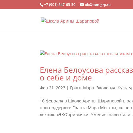
+7 (901) 547-65-50
ok@tam-grp.ru
Елена Белоусова расска
о себе и доме
Фев 21, 2023
|
Грант Мэра. Экология. Культу
16 февраля в Школе Арины Шараповой в рамк
при поддержке Гранта Мэра Москвы, экспер
лекцию «ЭКОпривычки. Умение, навык или с