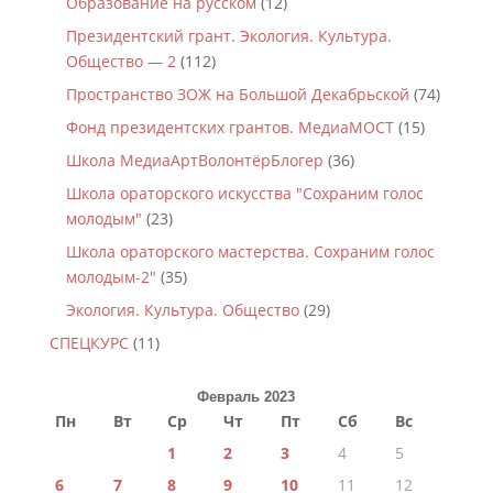
Образование на русском
(12)
Президентский грант. Экология. Культура.
Общество — 2
(112)
Пространство ЗОЖ на Большой Декабрьской
(74)
Фонд президентских грантов. МедиаМОСТ
(15)
Школа МедиаАртВолонтёрБлогер
(36)
Школа ораторского искусства "Сохраним голос
молодым"
(23)
Школа ораторского мастерства. Сохраним голос
молодым-2"
(35)
Экология. Культура. Общество
(29)
СПЕЦКУРС
(11)
Февраль 2023
Пн
Вт
Ср
Чт
Пт
Сб
Вс
1
2
3
4
5
6
7
8
9
10
11
12