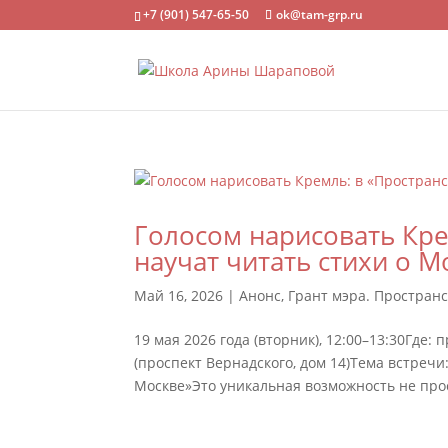
+7 (901) 547-65-50
ok@tam-grp.ru
Голосом нарисовать Кре
научат читать стихи о М
Май 16, 2026
|
Анонс
,
Грант мэра. Простран
19 мая 2026 года (вторник), 12:00–13:30Где
(проспект Вернадского, дом 14)Тема встреч
Москве»Это уникальная возможность не прос