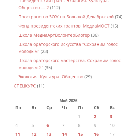
Президентский грант. Экология. Культура.
Общество — 2
(112)
Пространство ЗОЖ на Большой Декабрьской
(74)
Фонд президентских грантов. МедиаМОСТ
(15)
Школа МедиаАртВолонтёрБлогер
(36)
Школа ораторского искусства "Сохраним голос
молодым"
(23)
Школа ораторского мастерства. Сохраним голос
молодым-2"
(35)
Экология. Культура. Общество
(29)
СПЕЦКУРС
(11)
Май 2026
Пн
Вт
Ср
Чт
Пт
Сб
Вс
1
2
3
4
5
6
7
8
9
10
11
12
13
14
15
16
17