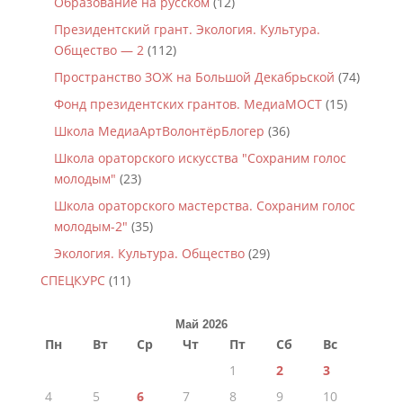
Образование на русском
(12)
Президентский грант. Экология. Культура.
Общество — 2
(112)
Пространство ЗОЖ на Большой Декабрьской
(74)
Фонд президентских грантов. МедиаМОСТ
(15)
Школа МедиаАртВолонтёрБлогер
(36)
Школа ораторского искусства "Сохраним голос
молодым"
(23)
Школа ораторского мастерства. Сохраним голос
молодым-2"
(35)
Экология. Культура. Общество
(29)
СПЕЦКУРС
(11)
Май 2026
Пн
Вт
Ср
Чт
Пт
Сб
Вс
1
2
3
4
5
6
7
8
9
10