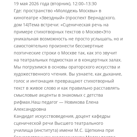
19 мая 2026 года (вторник), 12:00–13:30
Где: пространство «Молодежь Москвы» в
кинотеатре «Звездный» (проспект Вернадского,
дом 14)Тема встречи: «Сценическая речь на
примере стихотворных текстов о Москве»Это
уникальная возможность не просто услышать, но и
самостоятельно произнести бессмертные
поэтические строки о Москве так, как это звучит
на театральных подмостках и в концертных залах.
Мы погрузимся в основы ораторского искусства и
художественного чтения. Вы узнаете, как дыхание,
голос и интонация превращают стихотворный
текст в живое слово и как правильно расставлять
смысловые акценты в знакомых с детства
рифмах.Наш педагог — Новикова Елена
Александровна
Кандидат искусствоведения, доцент кафедры
сценической речи Высшего театрального
училища (института) имени М.С. Щепкина при