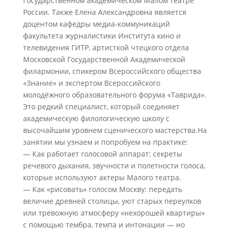
Государственном академическом Малом театре
России. Также Елена Александровна является
доцентом кафедры медиа-коммуникаций
факультета журналистики Института кино и
телевидения ГИТР, артисткой чтецкого отдела
Московской Государственной Академической
филармонии, спикером Всероссийского общества
«Знание» и экспертом Всероссийского
молодёжного образовательного форума «Таврида».
Это редкий специалист, который соединяет
академическую филологическую школу с
высочайшим уровнем сценического мастерства.На
занятии мы узнаем и попробуем на практике:
— Как работает голосовой аппарат: секреты
речевого дыхания, звучности и полетности голоса,
которые используют актеры Малого театра.
— Как «рисовать» голосом Москву: передать
величие древней столицы, уют старых переулков
или тревожную атмосферу «нехорошей квартиры»
с помощью тембра, темпа и интонации — но