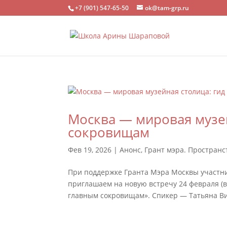
+7 (901) 547-65-50
ok@tam-grp.ru
Москва — мировая музей
сокровищам
Фев 19, 2026
|
Анонс
,
Грант мэра. Пространс
При поддержке Гранта Мэра Москвы участни
приглашаем на новую встречу 24 февраля (вт
главным сокровищам». Спикер — Татьяна Ви