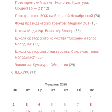
Президентский грант. Экология. Культура.
Общество — 2
(112)
Пространство ЗОЖ на Большой Декабрьской
(74)
Фонд президентских грантов. МедиаМОСТ
(15)
Школа МедиаАртВолонтёрБлогер
(36)
Школа ораторского искусства "Сохраним голос
молодым"
(23)
Школа ораторского мастерства. Сохраним голос
молодым-2"
(35)
Экология. Культура. Общество
(29)
СПЕЦКУРС
(11)
Февраль 2026
Пн
Вт
Ср
Чт
Пт
Сб
Вс
1
2
3
4
5
6
7
8
9
10
11
12
13
14
15