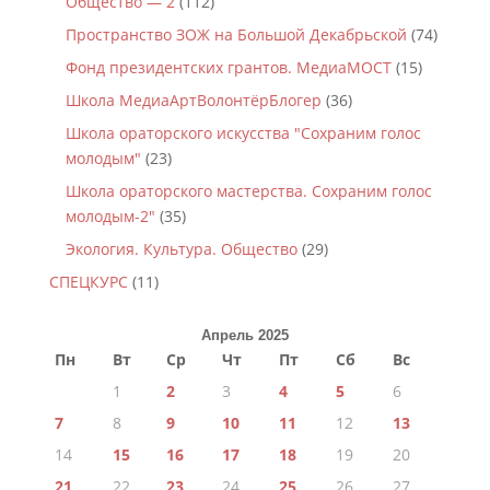
Общество — 2
(112)
Пространство ЗОЖ на Большой Декабрьской
(74)
Фонд президентских грантов. МедиаМОСТ
(15)
Школа МедиаАртВолонтёрБлогер
(36)
Школа ораторского искусства "Сохраним голос
молодым"
(23)
Школа ораторского мастерства. Сохраним голос
молодым-2"
(35)
Экология. Культура. Общество
(29)
СПЕЦКУРС
(11)
Апрель 2025
Пн
Вт
Ср
Чт
Пт
Сб
Вс
1
2
3
4
5
6
7
8
9
10
11
12
13
14
15
16
17
18
19
20
21
22
23
24
25
26
27