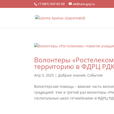
+7 (901) 547-65-50
ok@tam-grp.ru
Волонтеры «Ростелеком
территорию в ФДРЦ РД
Апр 5, 2025
|
Добрые знания
,
События
Волонтерская помощь – важная часть жизни 
традицией. Уже в третий раз волонтеры «Р
госпитальных школ «УчимЗнаем» в ФДРЦ РДК