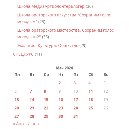
Школа МедиаАртВолонтёрБлогер
(36)
Школа ораторского искусства "Сохраним голос
молодым"
(23)
Школа ораторского мастерства. Сохраним голос
молодым-2"
(35)
Экология. Культура. Общество
(29)
СПЕЦКУРС
(11)
Май 2024
Пн
Вт
Ср
Чт
Пт
Сб
Вс
1
2
3
4
5
6
7
8
9
10
11
12
13
14
15
16
17
18
19
20
21
22
23
24
25
26
27
28
29
30
31
« Апр
Июн »