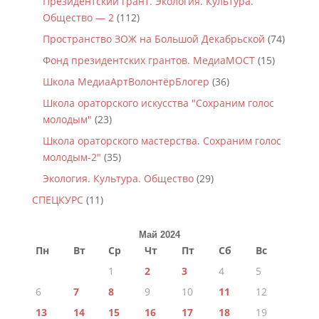
Президентский грант. Экология. Культура.
Общество — 2
(112)
Пространство ЗОЖ на Большой Декабрьской
(74)
Фонд президентских грантов. МедиаМОСТ
(15)
Школа МедиаАртВолонтёрБлогер
(36)
Школа ораторского искусства "Сохраним голос
молодым"
(23)
Школа ораторского мастерства. Сохраним голос
молодым-2"
(35)
Экология. Культура. Общество
(29)
СПЕЦКУРС
(11)
Май 2024
Пн
Вт
Ср
Чт
Пт
Сб
Вс
1
2
3
4
5
6
7
8
9
10
11
12
13
14
15
16
17
18
19