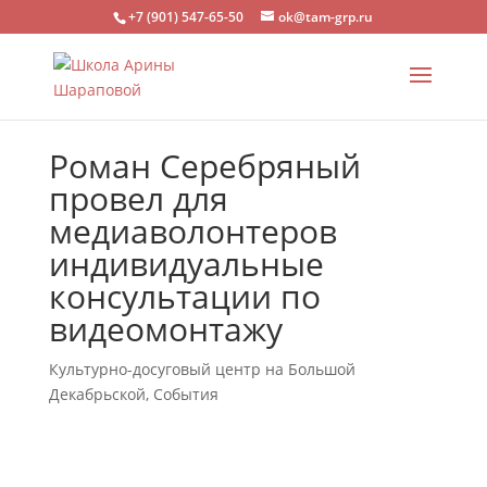
+7 (901) 547-65-50
ok@tam-grp.ru
Роман Серебряный
провел для
медиаволонтеров
индивидуальные
консультации по
видеомонтажу
Культурно-досуговый центр на Большой
Декабрьской
,
События