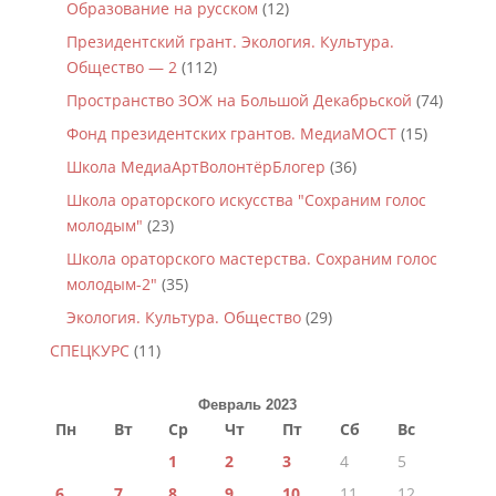
Образование на русском
(12)
Президентский грант. Экология. Культура.
Общество — 2
(112)
Пространство ЗОЖ на Большой Декабрьской
(74)
Фонд президентских грантов. МедиаМОСТ
(15)
Школа МедиаАртВолонтёрБлогер
(36)
Школа ораторского искусства "Сохраним голос
молодым"
(23)
Школа ораторского мастерства. Сохраним голос
молодым-2"
(35)
Экология. Культура. Общество
(29)
СПЕЦКУРС
(11)
Февраль 2023
Пн
Вт
Ср
Чт
Пт
Сб
Вс
1
2
3
4
5
6
7
8
9
10
11
12