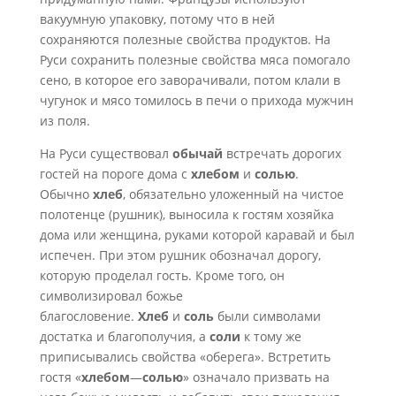
вакуумную упаковку, потому что в ней
сохраняются полезные свойства продуктов. На
Руси сохранить полезные свойства мяса помогало
сено, в которое его заворачивали, потом клали в
чугунок и мясо томилось в печи о прихода мужчин
из поля.
На Руси существовал
обычай
встречать дорогих
гостей на пороге дома с
хлебом
и
солью
.
Обычно
хлеб
, обязательно уложенный на чистое
полотенце (рушник), выносила к гостям хозяйка
дома или женщина, руками которой каравай и был
испечен. При этом рушник обозначал дорогу,
которую проделал гость. Кроме того, он
символизировал божье
благословение.
Хлеб
и
соль
были символами
достатка и благополучия, а
соли
к тому же
приписывались свойства «оберега». Встретить
гостя «
хлебом
—
солью
» означало призвать на