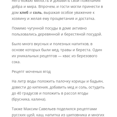
него божью милость и добавить свои пожелания
добра и мира. Впрочем, и гости могли принести в
дом
хлеб
и
соль
, выражая особое уважение к
хозяину и желая ему процветания и достатка.
Помимо чугунной посуды в доме активно
пользовались деревянной и берестяной посудой.
Было много вкусных и полезных напитков, в
основе которых были мед, травы и береста. Один
их уникальных рецептов — квас из березового
сока.
Рецепт моченых ягод
На литр воды положить палочку корицы и бадьян,
довести до кипения, добавить мед и соль, остудить
до 40 градусов и положить в рассол ягоды
(брусника, калина).
Также Максим Савельев поделился рецептами
русских щей, каш, напитка из шиповника и многих