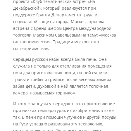
проекта «Клуб тематических встреч «На
Декабрьской», который реализуется при
поддержке Гранта Департамента труда и
социальной защиты города Москвы, прошла
встреча с бренд-шефом Центра международной
торговли Максимом Савельевым на тему: «Москва
гастрономическая. Традиции московского
гостеприимства».
Сердцем русской избы всегда была печь. Она
служила не только для отапливания помещения,
но и для приготовления пищи, на ней сушили
травы и грибы и грелись после веселых зимних
забав дети. Духовкой в ней является топочная
камера, называемая горнилом.
И хотя французы утверждают, что приготовление
при низких температурах их изобретение, это не
так. В печи при помощи чугунков и другой посуды
на Руси успешно развивали эту технологию,
придуманную нами. Французы используют