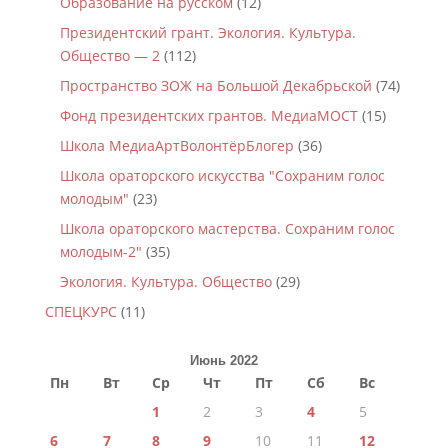
Образование на русском
(12)
Президентский грант. Экология. Культура.
Общество — 2
(112)
Пространство ЗОЖ на Большой Декабрьской
(74)
Фонд президентских грантов. МедиаМОСТ
(15)
Школа МедиаАртВолонтёрБлогер
(36)
Школа ораторского искусства "Сохраним голос
молодым"
(23)
Школа ораторского мастерства. Сохраним голос
молодым-2"
(35)
Экология. Культура. Общество
(29)
СПЕЦКУРС
(11)
Июнь 2022
Пн
Вт
Ср
Чт
Пт
Сб
Вс
1
2
3
4
5
6
7
8
9
10
11
12