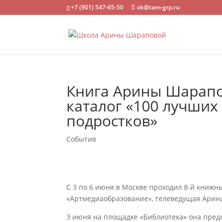
+7 (901) 547-65-50
ok@tam-grp.ru
Книга Арины Шарапо
каталог «100 лучших
подростков»
События
С 3 по 6 июня в Москве проходил 8-й книж
«Артмедиаобразование», телеведущая Арина
3 июня на площадке «Библиотека» она пред