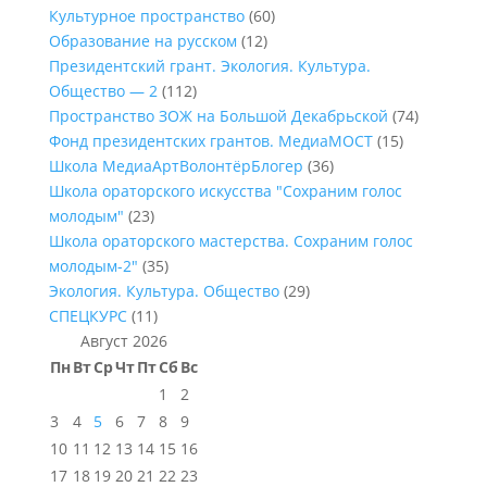
Культурное пространство
(60)
Образование на русском
(12)
Президентский грант. Экология. Культура.
Общество — 2
(112)
Пространство ЗОЖ на Большой Декабрьской
(74)
Фонд президентских грантов. МедиаМОСТ
(15)
Школа МедиаАртВолонтёрБлогер
(36)
Школа ораторского искусства "Сохраним голос
молодым"
(23)
Школа ораторского мастерства. Сохраним голос
молодым-2"
(35)
Экология. Культура. Общество
(29)
СПЕЦКУРС
(11)
Август 2026
Пн
Вт
Ср
Чт
Пт
Сб
Вс
1
2
3
4
5
6
7
8
9
10
11
12
13
14
15
16
17
18
19
20
21
22
23