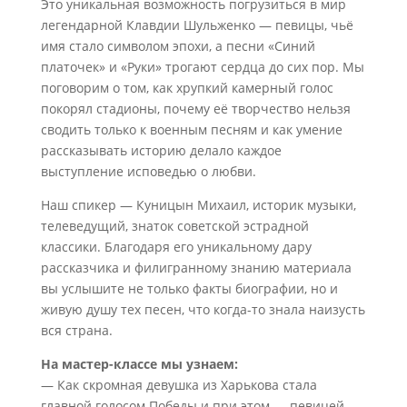
Это уникальная возможность погрузиться в мир
легендарной Клавдии Шульженко — певицы, чьё
имя стало символом эпохи, а песни «Синий
платочек» и «Руки» трогают сердца до сих пор. Мы
поговорим о том, как хрупкий камерный голос
покорял стадионы, почему её творчество нельзя
сводить только к военным песням и как умение
рассказывать историю делало каждое
выступление исповедью о любви.
Наш спикер — Куницын Михаил, историк музыки,
телеведущий, знаток советской эстрадной
классики. Благодаря его уникальному дару
рассказчика и филигранному знанию материала
вы услышите не только факты биографии, но и
живую душу тех песен, что когда-то знала наизусть
вся страна.
На мастер-классе мы узнаем:
— Как скромная девушка из Харькова стала
главной голосом Победы и при этом — певицей