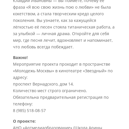
Клавдии Ивановны — вы поймёте, почему её
фраза «Я всю свою жизнь пою о любви» не была
кокетством, а стала творческим кредо целого
поколения. Вы узнаете, как за кажущейся
лёгкостью её песен стояла титаническая работа, а
за улыбкой — личная драма. Откройте для себя
мир, где песня лечит, вдохновляет и напоминает,
что любовь всегда побеждает.
Важно!
Мероприятие проекта проходит в пространстве
«Молодежь Москвы» в кинотеатре «Звездный» по
адресу:
проспект Вернадского, дом 14.
Количество мест строго ограничено.
Обязательна предварительная регистрация по
телефону:
8 (985) 518-08-57
О проекте:
АНО «Артмедиаобразование» (Школа Арины