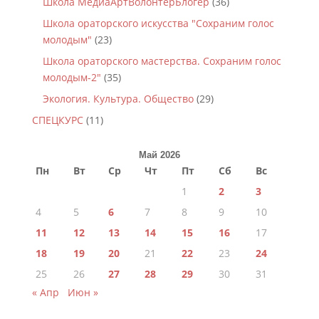
Школа МедиаАртВолонтёрБлогер
(36)
Школа ораторского искусства "Сохраним голос
молодым"
(23)
Школа ораторского мастерства. Сохраним голос
молодым-2"
(35)
Экология. Культура. Общество
(29)
СПЕЦКУРС
(11)
Май 2026
Пн
Вт
Ср
Чт
Пт
Сб
Вс
1
2
3
4
5
6
7
8
9
10
11
12
13
14
15
16
17
18
19
20
21
22
23
24
25
26
27
28
29
30
31
« Апр
Июн »