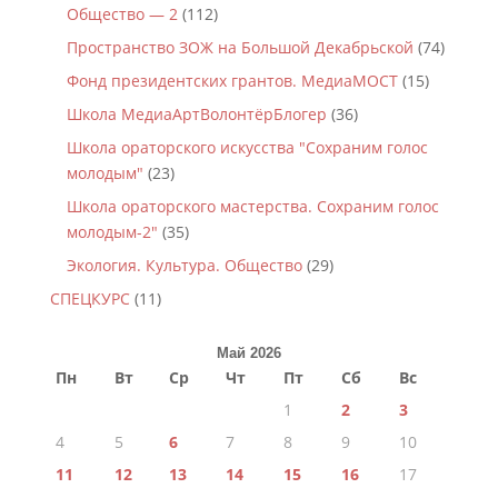
Общество — 2
(112)
Пространство ЗОЖ на Большой Декабрьской
(74)
Фонд президентских грантов. МедиаМОСТ
(15)
Школа МедиаАртВолонтёрБлогер
(36)
Школа ораторского искусства "Сохраним голос
молодым"
(23)
Школа ораторского мастерства. Сохраним голос
молодым-2"
(35)
Экология. Культура. Общество
(29)
СПЕЦКУРС
(11)
Май 2026
Пн
Вт
Ср
Чт
Пт
Сб
Вс
1
2
3
4
5
6
7
8
9
10
11
12
13
14
15
16
17