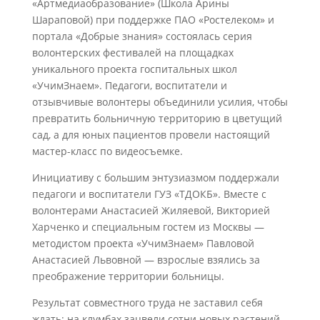
«Артмедиаобразование» (Школа Арины
Шараповой) при поддержке ПАО «Ростелеком» и
портала «Добрые знания» состоялась серия
волонтерских фестивалей на площадках
уникального проекта госпитальных школ
«УчимЗнаем». Педагоги, воспитатели и
отзывчивые волонтеры объединили усилия, чтобы
превратить больничную территорию в цветущий
сад, а для юных пациентов провели настоящий
мастер-класс по видеосъемке.
Инициативу с большим энтузиазмом поддержали
педагоги и воспитатели ГУЗ «ТДОКБ». Вместе с
волонтерами Анастасией Жиляевой, Викторией
Харченко и специальным гостем из Москвы —
методистом проекта «УчимЗнаем» Павловой
Анастасией Львовной — взрослые взялись за
преображение территории больницы.
Результат совместного труда не заставил себя
ждать: на клумбах зацвели сотни новых растений.