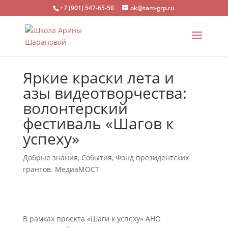
+7 (901) 547-65-50
ok@tam-grp.ru
Яркие краски лета и
азы видеотворчества:
волонтерский
фестиваль «Шагов к
успеху»
Добрые знания
,
События
,
Фонд президентских
грантов. МедиаМОСТ
В рамках проекта «Шаги к успеху» АНО