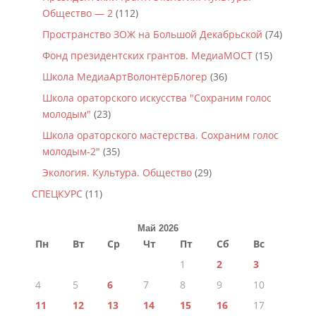
Общество — 2
(112)
Пространство ЗОЖ на Большой Декабрьской
(74)
Фонд президентских грантов. МедиаМОСТ
(15)
Школа МедиаАртВолонтёрБлогер
(36)
Школа ораторского искусства "Сохраним голос
молодым"
(23)
Школа ораторского мастерства. Сохраним голос
молодым-2"
(35)
Экология. Культура. Общество
(29)
СПЕЦКУРС
(11)
Май 2026
Пн
Вт
Ср
Чт
Пт
Сб
Вс
1
2
3
4
5
6
7
8
9
10
11
12
13
14
15
16
17