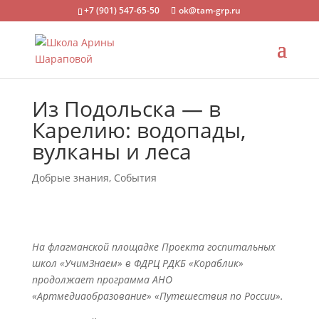
+7 (901) 547-65-50
ok@tam-grp.ru
Из Подольска — в
Карелию: водопады,
вулканы и леса
Добрые знания
,
События
На флагманской площадке Проекта госпитальных
школ «УчимЗнаем» в ФДРЦ РДКБ «Кораблик»
продолжает программа АНО
«Артмедиаобразование» «Путешествия по России».