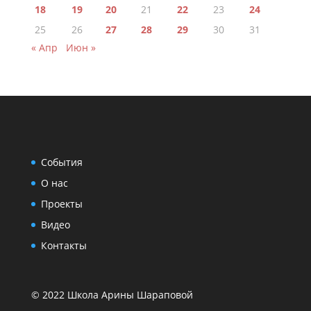
18
19
20
21
22
23
24
25
26
27
28
29
30
31
« Апр
Июн »
События
О нас
Проекты
Видео
Контакты
© 2022 Школа Арины Шараповой