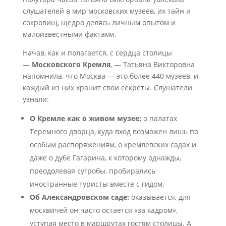
слушателей в мир московских музеев, их тайн и
сокровищ, щедро делясь личным опытом и
малоизвестными фактами.
Начав, как и полагается, с сердца столицы
—
Московского Кремля
, — Татьяна Викторовна
напомнила, что Москва — это более 440 музеев, и
каждый из них хранит свои секреты. Слушатели
узнали:
О Кремле как о живом музее:
о палатах
Теремного дворца, куда вход возможен лишь по
особым распоряжениям, о кремлевских садах и
даже о дубе Гагарина, к которому однажды,
преодолевая сугробы, пробирались
иностранные туристы вместе с гидом.
Об Александровском саде:
оказывается, для
москвичей он часто остается «за кадром»,
уступая место в маршрутах гостям столицы. А