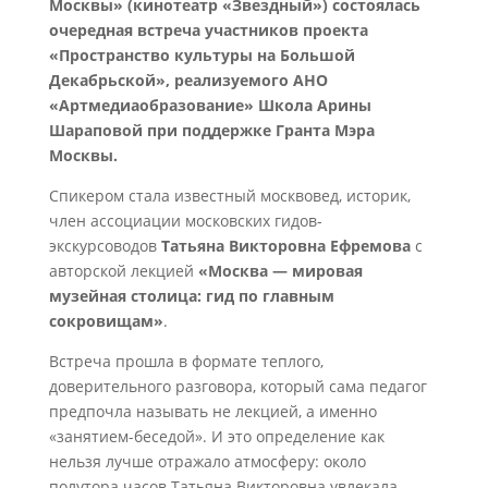
Москвы» (кинотеатр «Звездный») состоялась
очередная встреча участников проекта
«Пространство культуры на Большой
Декабрьской», реализуемого АНО
«Артмедиаобразование» Школа Арины
Шараповой при поддержке Гранта Мэра
Москвы.
Спикером стала известный москвовед, историк,
член ассоциации московских гидов-
экскурсоводов
Татьяна Викторовна Ефремова
с
авторской лекцией
«Москва — мировая
музейная столица: гид по главным
сокровищам»
.
Встреча прошла в формате теплого,
доверительного разговора, который сама педагог
предпочла называть не лекцией, а именно
«занятием-беседой». И это определение как
нельзя лучше отражало атмосферу: около
полутора часов Татьяна Викторовна увлекала