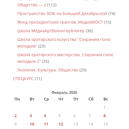
Общество — 2
(112)
Пространство ЗОЖ на Большой Декабрьской
(74)
Фонд президентских грантов. МедиаМОСТ
(15)
Школа МедиаАртВолонтёрБлогер
(36)
Школа ораторского искусства "Сохраним голос
молодым"
(23)
Школа ораторского мастерства. Сохраним голос
молодым-2"
(35)
Экология. Культура. Общество
(29)
СПЕЦКУРС
(11)
Февраль 2026
Пн
Вт
Ср
Чт
Пт
Сб
Вс
1
2
3
4
5
6
7
8
9
10
11
12
13
14
15