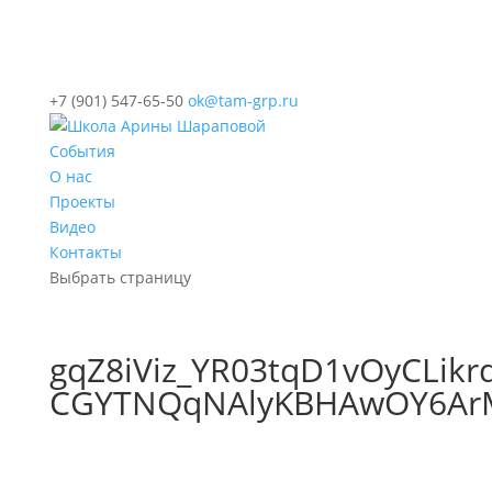
+7 (901) 547-65-50
ok@tam-grp.ru
События
О нас
Проекты
Видео
Контакты
Выбрать страницу
gqZ8iViz_YR03tqD1vOyCLik
CGYTNQqNAlyKBHAwOY6Ar