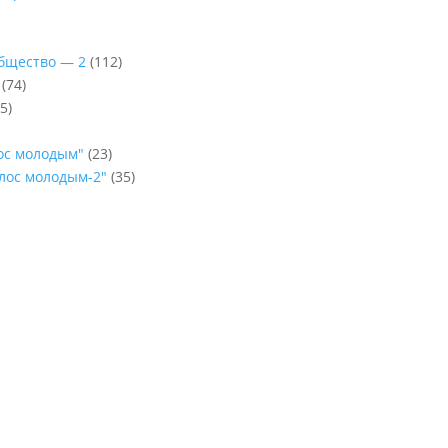
Общество — 2
(112)
(74)
5)
лос молодым"
(23)
олос молодым-2"
(35)