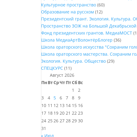
Культурное пространство
(60)
Образование на русском
(12)
Президентский грант. Экология. Культура. 
Пространство ЗОЖ на Большой Декабрьской
Фонд президентских грантов. МедиаМОСТ
(1
Школа МедиаАртВолонтёрБлогер
(36)
Школа ораторского искусства "Сохраним го
Школа ораторского мастерства. Сохраним г
Экология. Культура. Общество
(29)
СПЕЦКУРС
(11)
Август 2026
Пн
Вт
Ср
Чт
Пт
Сб
Вс
1
2
3
4
5
6
7
8
9
10
11
12
13
14
15
16
17
18
19
20
21
22
23
24
25
26
27
28
29
30
31
« Июл