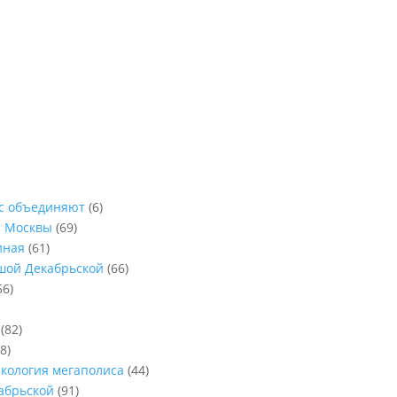
ас объединяют
(6)
ы Москвы
(69)
иная
(61)
ьшой Декабрьской
(66)
56)
(82)
8)
Экология мегаполиса
(44)
абрьской
(91)