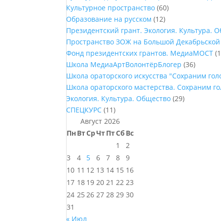
Культурное пространство
(60)
Образование на русском
(12)
Президентский грант. Экология. Культура. 
Пространство ЗОЖ на Большой Декабрьской
Фонд президентских грантов. МедиаМОСТ
(1
Школа МедиаАртВолонтёрБлогер
(36)
Школа ораторского искусства "Сохраним го
Школа ораторского мастерства. Сохраним г
Экология. Культура. Общество
(29)
СПЕЦКУРС
(11)
Август 2026
Пн
Вт
Ср
Чт
Пт
Сб
Вс
1
2
3
4
5
6
7
8
9
10
11
12
13
14
15
16
17
18
19
20
21
22
23
24
25
26
27
28
29
30
31
« Июл