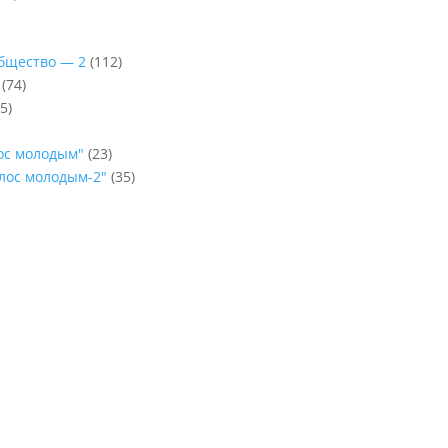
Общество — 2
(112)
(74)
5)
лос молодым"
(23)
олос молодым-2"
(35)