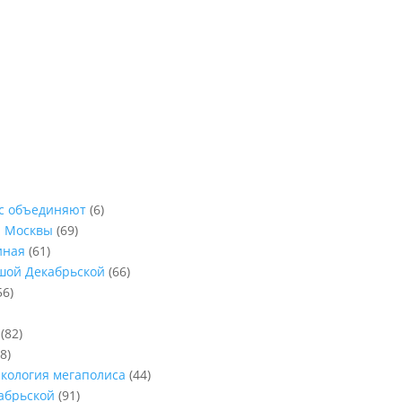
ас объединяют
(6)
ы Москвы
(69)
иная
(61)
ьшой Декабрьской
(66)
56)
(82)
8)
Экология мегаполиса
(44)
абрьской
(91)