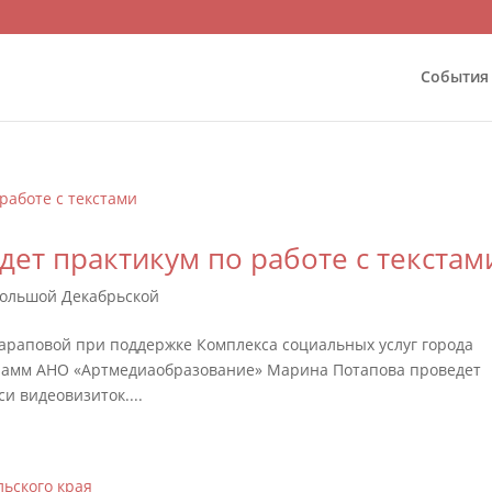
События
ет практикум по работе с текстам
Большой Декабрьской
 Шараповой при поддержке Комплекса социальных услуг города
рамм АНО «Артмедиаобразование» Марина Потапова проведет
и видеовизиток....