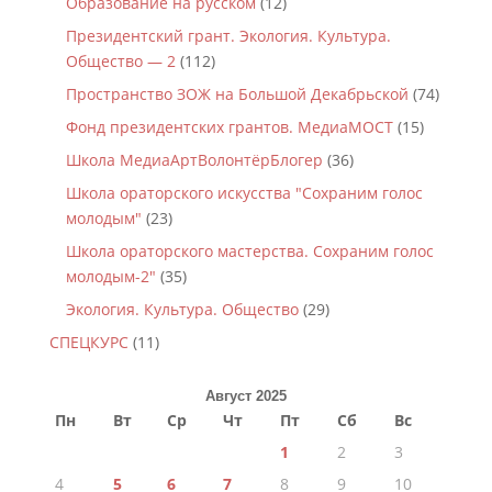
Образование на русском
(12)
Президентский грант. Экология. Культура.
Общество — 2
(112)
Пространство ЗОЖ на Большой Декабрьской
(74)
Фонд президентских грантов. МедиаМОСТ
(15)
Школа МедиаАртВолонтёрБлогер
(36)
Школа ораторского искусства "Сохраним голос
молодым"
(23)
Школа ораторского мастерства. Сохраним голос
молодым-2"
(35)
Экология. Культура. Общество
(29)
СПЕЦКУРС
(11)
Август 2025
Пн
Вт
Ср
Чт
Пт
Сб
Вс
1
2
3
4
5
6
7
8
9
10