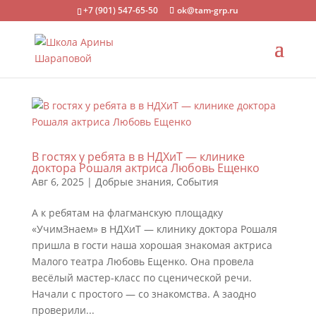
+7 (901) 547-65-50
ok@tam-grp.ru
В гостях у ребята в в НДХиТ — клинике
доктора Рошаля актриса Любовь Ещенко
Авг 6, 2025
|
Добрые знания
,
События
А к ребятам на флагманскую площадку
«УчимЗнаем» в НДХиТ — клинику доктора Рошаля
пришла в гости наша хорошая знакомая актриса
Малого театра Любовь Ещенко. Она провела
весёлый мастер-класс по сценической речи.
Начали с простого — со знакомства. А заодно
проверили...