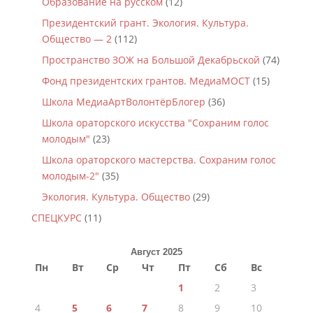
Образование на русском
(12)
Президентский грант. Экология. Культура.
Общество — 2
(112)
Пространство ЗОЖ на Большой Декабрьской
(74)
Фонд президентских грантов. МедиаМОСТ
(15)
Школа МедиаАртВолонтёрБлогер
(36)
Школа ораторского искусства "Сохраним голос
молодым"
(23)
Школа ораторского мастерства. Сохраним голос
молодым-2"
(35)
Экология. Культура. Общество
(29)
СПЕЦКУРС
(11)
Август 2025
Пн
Вт
Ср
Чт
Пт
Сб
Вс
1
2
3
4
5
6
7
8
9
10