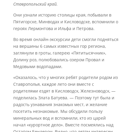
Ставропольский край.
Они узнали историю столицы края, побывали в
Пятигорске, Минводах и Кисловодске, вспомнили о
героях Лермонтова и Ильфа и Петрова.
Во время онлайн-экскурсии дети смогли подняться
на вершины 6 самых известных гор региона,
заглянули в гроты, галерею «Пятитысячник»,
Долину роз, полюбовались озером Провал и
Медовыми водопадами.
«Оказалось, что у многих ребят родители родом из
Ставрополья, каждое лето они вместе с
родителями ездят в Кисловодск, Железноводск, —
поделилась Злата Батуева. — Поэтому тут была и
радость узнавания знакомых мест, и желание
посетить незнакомые. Мы обсудили пользу
минеральных вод и вспомнили, кто из царей
начал «курортное дело». Вместе посмеялись над
Остапом Бендером. Видно, что детям интересен