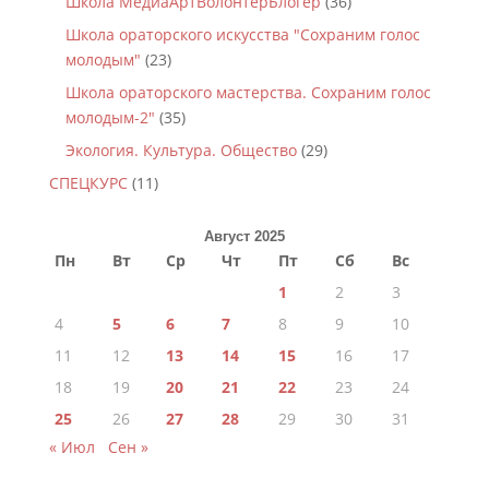
Школа МедиаАртВолонтёрБлогер
(36)
Школа ораторского искусства "Сохраним голос
молодым"
(23)
Школа ораторского мастерства. Сохраним голос
молодым-2"
(35)
Экология. Культура. Общество
(29)
СПЕЦКУРС
(11)
Август 2025
Пн
Вт
Ср
Чт
Пт
Сб
Вс
1
2
3
4
5
6
7
8
9
10
11
12
13
14
15
16
17
18
19
20
21
22
23
24
25
26
27
28
29
30
31
« Июл
Сен »