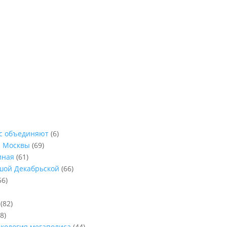
ас объединяют
(6)
ы Москвы
(69)
иная
(61)
ьшой Декабрьской
(66)
56)
(82)
8)
Экология мегаполиса
(44)