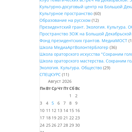
Культурно-досуговый центр на Большой Дек
Культурное пространство
(60)
Образование на русском
(12)
Президентский грант. Экология. Культура. 
Пространство ЗОЖ на Большой Декабрьской
Фонд президентских грантов. МедиаМОСТ
(1
Школа МедиаАртВолонтёрБлогер
(36)
Школа ораторского искусства "Сохраним го
Школа ораторского мастерства. Сохраним г
Экология. Культура. Общество
(29)
СПЕЦКУРС
(11)
Август 2026
Пн
Вт
Ср
Чт
Пт
Сб
Вс
1
2
3
4
5
6
7
8
9
10
11
12
13
14
15
16
17
18
19
20
21
22
23
24
25
26
27
28
29
30