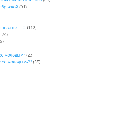
абрьской
(91)
Общество — 2
(112)
(74)
5)
лос молодым"
(23)
олос молодым-2"
(35)