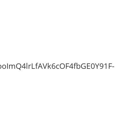
oImQ4lrLfAVk6cOF4fbGE0Y91F-