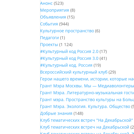
Анонс
(523)
Мероприятия
(8)
Объявления
(15)
События
(944)
Культурное пространство
(6)
Педагоги
(1)
Проекты
(1 124)
#Культурный код Россия 2.0
(17)
#Культурный код Россия 3.0
(41)
#Культурный код. Россия
(19)
Всероссийский культурный клуб
(29)
Герои нашего времени, истории, которые н
Грант Мэра Москвы. Мы — Медиаволонтер
Грант Мэра. Литературно-музыкальная гост
Грант мэра. Пространство культуры на Бол
Грант Мэра. Экология. Культура. Общество
(
Добрые знания
(148)
Клуб тематических встреч "На Декабрьской"
Клуб тематических встреч на Декабрьской
(2
Клуб тематических встреч на Декабрьской. 