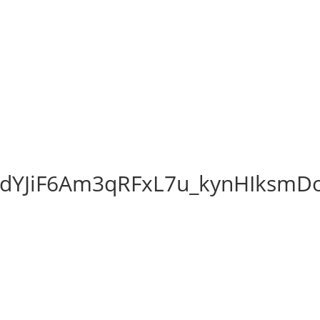
dYJiF6Am3qRFxL7u_kynHIksmDo