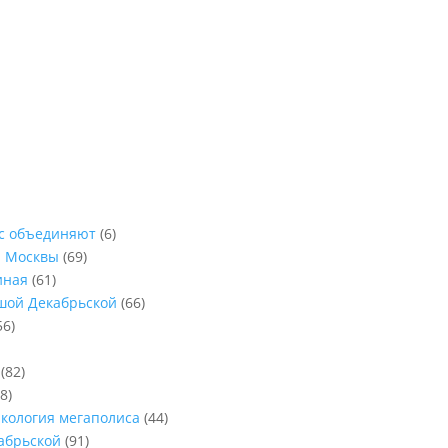
ас объединяют
(6)
ы Москвы
(69)
иная
(61)
ьшой Декабрьской
(66)
56)
(82)
8)
Экология мегаполиса
(44)
абрьской
(91)