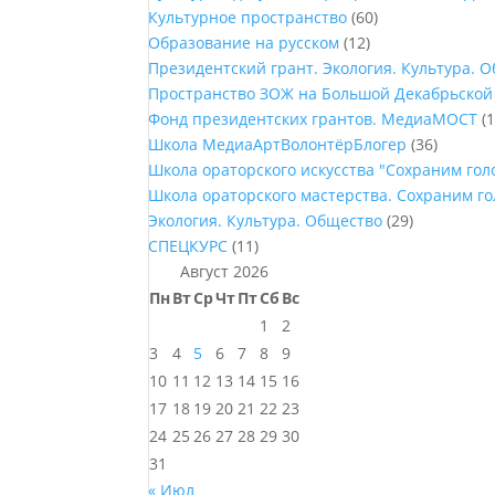
Культурное пространство
(60)
Образование на русском
(12)
Президентский грант. Экология. Культура. 
Пространство ЗОЖ на Большой Декабрьской
Фонд президентских грантов. МедиаМОСТ
(1
Школа МедиаАртВолонтёрБлогер
(36)
Школа ораторского искусства "Сохраним го
Школа ораторского мастерства. Сохраним г
Экология. Культура. Общество
(29)
СПЕЦКУРС
(11)
Август 2026
Пн
Вт
Ср
Чт
Пт
Сб
Вс
1
2
3
4
5
6
7
8
9
10
11
12
13
14
15
16
17
18
19
20
21
22
23
24
25
26
27
28
29
30
31
« Июл