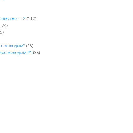
Общество — 2
(112)
(74)
5)
лос молодым"
(23)
олос молодым-2"
(35)