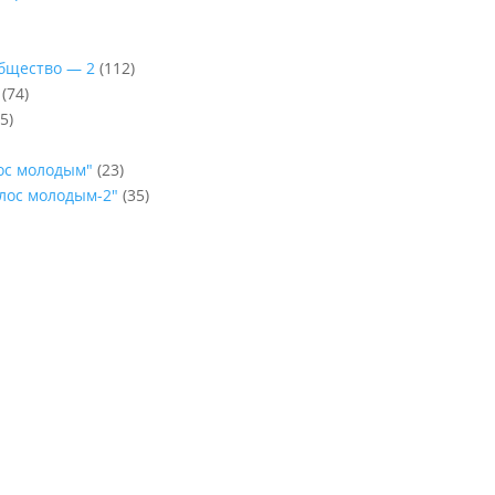
Общество — 2
(112)
(74)
5)
лос молодым"
(23)
олос молодым-2"
(35)