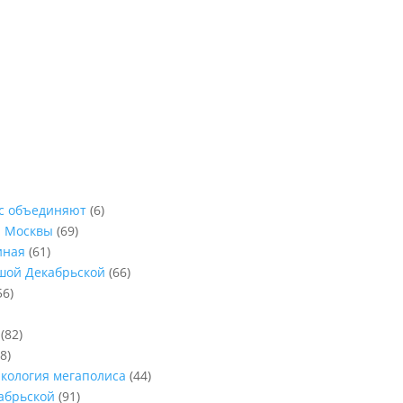
ас объединяют
(6)
ы Москвы
(69)
иная
(61)
ьшой Декабрьской
(66)
56)
(82)
8)
Экология мегаполиса
(44)
абрьской
(91)