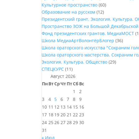
Культурное пространство
(60)
Образование на русском
(12)
Президентский грант. Экология. Культура. 
Пространство ЗОЖ на Большой Декабрьской
Фонд президентских грантов. МедиаМОСТ
(1
Школа МедиаАртВолонтёрБлогер
(36)
Школа ораторского искусства "Сохраним го
Школа ораторского мастерства. Сохраним г
Экология. Культура. Общество
(29)
СПЕЦКУРС
(11)
Август 2026
Пн
Вт
Ср
Чт
Пт
Сб
Вс
1
2
3
4
5
6
7
8
9
10
11
12
13
14
15
16
17
18
19
20
21
22
23
24
25
26
27
28
29
30
31
« Июл