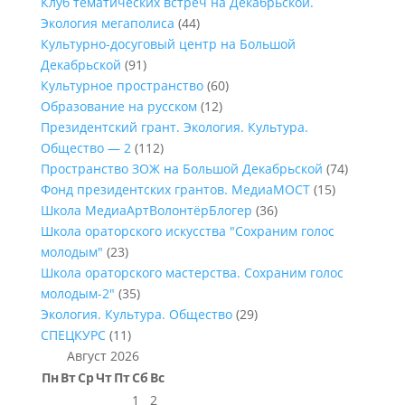
Клуб тематических встреч на Декабрьской.
Экология мегаполиса
(44)
Культурно-досуговый центр на Большой
Декабрьской
(91)
Культурное пространство
(60)
Образование на русском
(12)
Президентский грант. Экология. Культура.
Общество — 2
(112)
Пространство ЗОЖ на Большой Декабрьской
(74)
Фонд президентских грантов. МедиаМОСТ
(15)
Школа МедиаАртВолонтёрБлогер
(36)
Школа ораторского искусства "Сохраним голос
молодым"
(23)
Школа ораторского мастерства. Сохраним голос
молодым-2"
(35)
Экология. Культура. Общество
(29)
СПЕЦКУРС
(11)
Август 2026
Пн
Вт
Ср
Чт
Пт
Сб
Вс
1
2