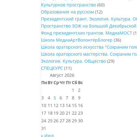
Культурное пространство
(60)
Образование на русском
(12)
Президентский грант. Экология. Культура. 
Пространство ЗОЖ на Большой Декабрьской
Фонд президентских грантов. МедиаМОСТ
(1
Школа МедиаАртВолонтёрБлогер
(36)
Школа ораторского искусства "Сохраним го
Школа ораторского мастерства. Сохраним г
Экология. Культура. Общество
(29)
СПЕЦКУРС
(11)
Август 2026
Пн
Вт
Ср
Чт
Пт
Сб
Вс
1
2
3
4
5
6
7
8
9
10
11
12
13
14
15
16
17
18
19
20
21
22
23
24
25
26
27
28
29
30
31
« Июл