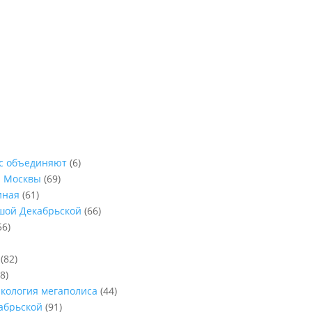
ас объединяют
(6)
ы Москвы
(69)
иная
(61)
ьшой Декабрьской
(66)
56)
(82)
8)
Экология мегаполиса
(44)
абрьской
(91)