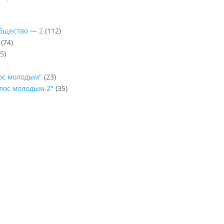
Общество — 2
(112)
(74)
5)
лос молодым"
(23)
олос молодым-2"
(35)