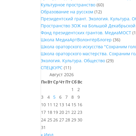
Культурное пространство
(60)
Образование на русском
(12)
Президентский грант. Экология. Культура. 
Пространство ЗОЖ на Большой Декабрьской
Фонд президентских грантов. МедиаМОСТ
(1
Школа МедиаАртВолонтёрБлогер
(36)
Школа ораторского искусства "Сохраним го
Школа ораторского мастерства. Сохраним г
Экология. Культура. Общество
(29)
СПЕЦКУРС
(11)
Август 2026
Пн
Вт
Ср
Чт
Пт
Сб
Вс
1
2
3
4
5
6
7
8
9
10
11
12
13
14
15
16
17
18
19
20
21
22
23
24
25
26
27
28
29
30
31
« Июл