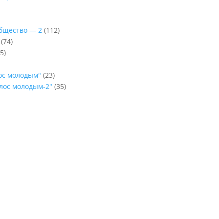
Общество — 2
(112)
(74)
5)
лос молодым"
(23)
олос молодым-2"
(35)