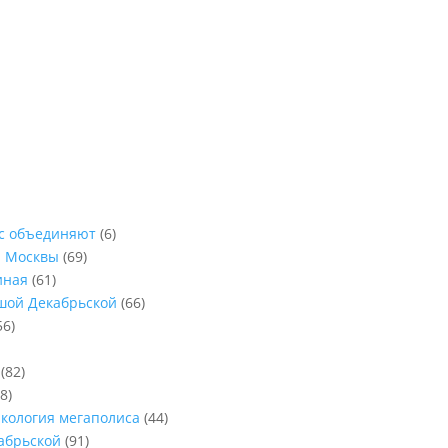
ас объединяют
(6)
ы Москвы
(69)
иная
(61)
ьшой Декабрьской
(66)
56)
(82)
8)
Экология мегаполиса
(44)
абрьской
(91)