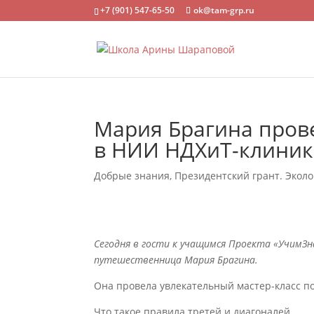
+7 (901) 547-65-50
ok@tam-grp.ru
Мария Брагина прове
в НИИ НДХиТ-клиник
Добрые знания
,
Президентский грант. Эколо
Сегодня в гости к учащимся Проекта «УчимЗн
путешественница Мария Брагина.
Она провела увлекательный мастер-класс по
Что такое правила третей и диагоналей