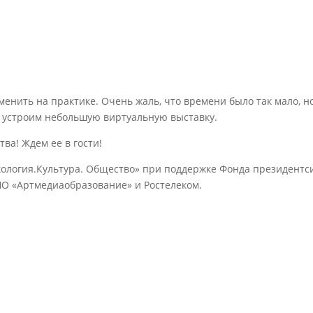
а
менить на практике. Очень жаль, что времени было так мало, н
и устроим небольшую виртуальную выставку.
ва! Ждем ее в гости!
ология.Культура. Общество» при поддержке Фонда президентс
АНО «Артмедиаобразование» и Ростелеком.