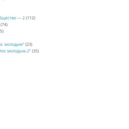
Общество — 2
(112)
(74)
5)
лос молодым"
(23)
олос молодым-2"
(35)