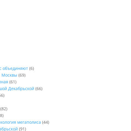
ас объединяют
(6)
ы Москвы
(69)
иная
(61)
ьшой Декабрьской
(66)
56)
(82)
8)
Экология мегаполиса
(44)
абрьской
(91)