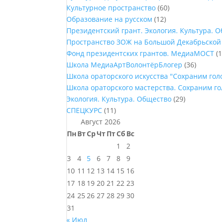
Культурное пространство
(60)
Образование на русском
(12)
Президентский грант. Экология. Культура. 
Пространство ЗОЖ на Большой Декабрьской
Фонд президентских грантов. МедиаМОСТ
(1
Школа МедиаАртВолонтёрБлогер
(36)
Школа ораторского искусства "Сохраним го
Школа ораторского мастерства. Сохраним г
Экология. Культура. Общество
(29)
СПЕЦКУРС
(11)
Август 2026
Пн
Вт
Ср
Чт
Пт
Сб
Вс
1
2
3
4
5
6
7
8
9
10
11
12
13
14
15
16
17
18
19
20
21
22
23
24
25
26
27
28
29
30
31
« Июл