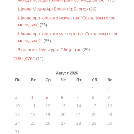
Школа МедиаАртВолонтёрБлогер
(36)
Школа ораторского искусства "Сохраним голос
молодым"
(23)
Школа ораторского мастерства. Сохраним голос
молодым-2"
(35)
Экология. Культура. Общество
(29)
СПЕЦКУРС
(11)
Август 2026
Пн
Вт
Ср
Чт
Пт
Сб
Вс
1
2
3
4
5
6
7
8
9
10
11
12
13
14
15
16
17
18
19
20
21
22
23
24
25
26
27
28
29
30
31