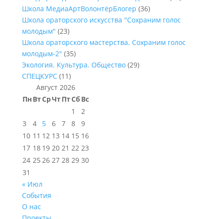
Школа МедиаАртВолонтёрБлогер
(36)
Школа ораторского искусства "Сохраним голос
молодым"
(23)
Школа ораторского мастерства. Сохраним голос
молодым-2"
(35)
Экология. Культура. Общество
(29)
СПЕЦКУРС
(11)
Август 2026
Пн
Вт
Ср
Чт
Пт
Сб
Вс
1
2
3
4
5
6
7
8
9
10
11
12
13
14
15
16
17
18
19
20
21
22
23
24
25
26
27
28
29
30
31
« Июл
События
О нас
Проекты