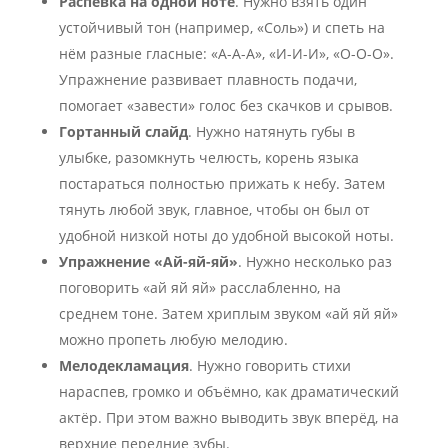
Распевка на одной ноте
. Нужно взять один
устойчивый тон (например, «Соль») и спеть на
нём разные гласные: «А-А-А», «И-И-И», «О-О-О».
Упражнение развивает плавность подачи,
помогает «завести» голос без скачков и срывов.
Гортанный слайд
. Нужно натянуть губы в
улыбке, разомкнуть челюсть, корень языка
постараться полностью прижать к небу. Затем
тянуть любой звук, главное, чтобы он был от
удобной низкой ноты до удобной высокой ноты.
Упражнение «Ай-яй-яй»
. Нужно несколько раз
поговорить «ай яй яй» расслабленно, на
среднем тоне. Затем хриплым звуком «ай яй яй»
можно пропеть любую мелодию.
Мелодекламация
. Нужно говорить стихи
нараспев, громко и объёмно, как драматический
актёр. При этом важно выводить звук вперёд, на
верхние передние зубы.