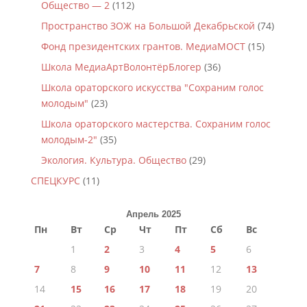
Общество — 2
(112)
Пространство ЗОЖ на Большой Декабрьской
(74)
Фонд президентских грантов. МедиаМОСТ
(15)
Школа МедиаАртВолонтёрБлогер
(36)
Школа ораторского искусства "Сохраним голос
молодым"
(23)
Школа ораторского мастерства. Сохраним голос
молодым-2"
(35)
Экология. Культура. Общество
(29)
СПЕЦКУРС
(11)
Апрель 2025
Пн
Вт
Ср
Чт
Пт
Сб
Вс
1
2
3
4
5
6
7
8
9
10
11
12
13
14
15
16
17
18
19
20