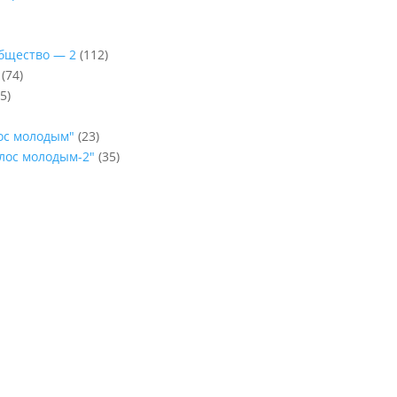
Общество — 2
(112)
(74)
5)
лос молодым"
(23)
олос молодым-2"
(35)