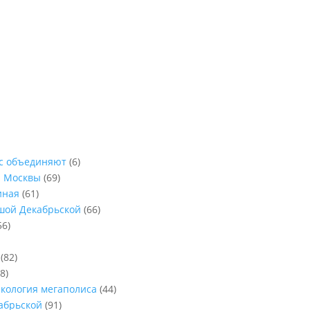
ас объединяют
(6)
ы Москвы
(69)
иная
(61)
ьшой Декабрьской
(66)
56)
(82)
8)
Экология мегаполиса
(44)
абрьской
(91)