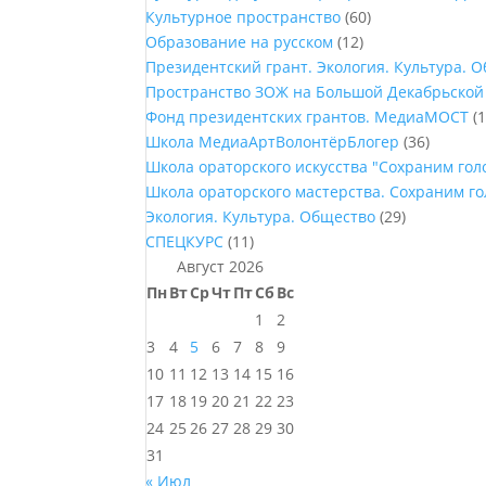
Культурное пространство
(60)
Образование на русском
(12)
Президентский грант. Экология. Культура. 
Пространство ЗОЖ на Большой Декабрьской
Фонд президентских грантов. МедиаМОСТ
(1
Школа МедиаАртВолонтёрБлогер
(36)
Школа ораторского искусства "Сохраним го
Школа ораторского мастерства. Сохраним г
Экология. Культура. Общество
(29)
СПЕЦКУРС
(11)
Август 2026
Пн
Вт
Ср
Чт
Пт
Сб
Вс
1
2
3
4
5
6
7
8
9
10
11
12
13
14
15
16
17
18
19
20
21
22
23
24
25
26
27
28
29
30
31
« Июл